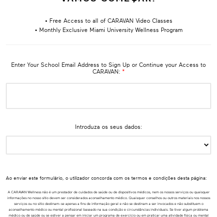
• Free Access to all of CARAVAN Video Classes
• Monthly Exclusive Miami University Wellness Program
Enter Your School Email Address to Sign Up or Continue your Access to
CARAVAN:
*
Introduza os seus dados:
Ao enviar este formulário, o utilizador concorda com os termos e condições desta página:
A CARAVAN Wellness não é um prestador de cuidados de saúde ou de dispositivos médicos, nem os nossos serviços ou quaisquer
informações no nosso sítio devem ser considerados aconselhamento médico. Quaisquer conselhos ou outros materiais nos nossos
serviços ou no sítio destinam-se apenas a fins de informação geral e não se destinam a ser invocados e não substituem o
aconselhamento médico ou mental profissional baseado na sua condição e circunstâncias individuais. Se tiver algum problema
médico ou de saúde ou se estiver a pensar em iniciar um programa de exercício ou em praticar uma atividade física ou mental