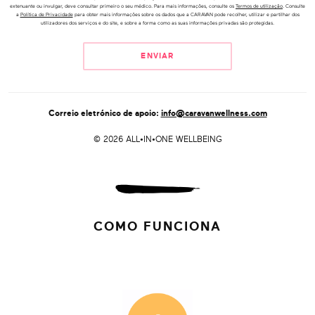
extenuante ou invulgar, deve consultar primeiro o seu médico. Para mais informações, consulte os
Termos de utilização
. Consulte
a
Política de Privacidade
para obter mais informações sobre os dados que a CARAVAN pode recolher, utilizar e partilhar dos
utilizadores dos serviços e do site, e sobre a forma como as suas informações privadas são protegidas.
Correio eletrónico de apoio:
info@caravanwellness.com
©
2026
ALL•IN•ONE WELLBEING
COMO FUNCIONA